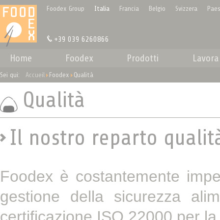
Pannello di gestione dei cookies
Foodex Group
Italia
Francia
Belgio
Svizzera
Paes
+39 039 6260866
Home
Foodex
Prodotti
Lavora
Sei qui:
Accueil
Foodex
Qualità
Qualità
Il nostro reparto qualità
Foodex è costantemente impegn
gestione della sicurezza ali
certificazione ISO 22000 per la